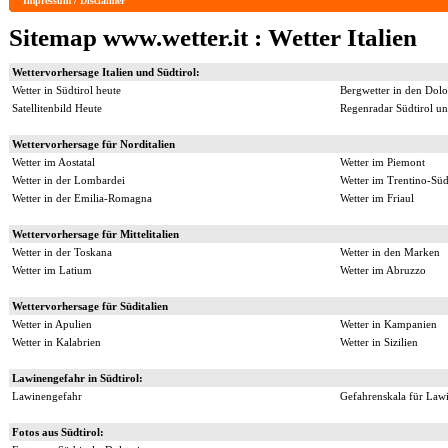
Impressum / Disclaimer
Sitemap www.wetter.it :
Wetter Italien
Wettervorhersage Italien und Südtirol:
Wetter in Südtirol heute
Bergwetter in den Dol
Satellitenbild Heute
Regenradar Südtirol un
Wettervorhersage für Norditalien
Wetter im Aostatal
Wetter im Piemont
Wetter in der Lombardei
Wetter im Trentino-Süd
Wetter in der Emilia-Romagna
Wetter im Friaul
Wettervorhersage für Mittelitalien
Wetter in der Toskana
Wetter in den Marken
Wetter im Latium
Wetter im Abruzzo
Wettervorhersage für Süditalien
Wetter in Apulien
Wetter in Kampanien
Wetter in Kalabrien
Wetter in Sizilien
Lawinengefahr in Südtirol:
Lawinengefahr
Gefahrenskala für Law
Fotos aus Südtirol: