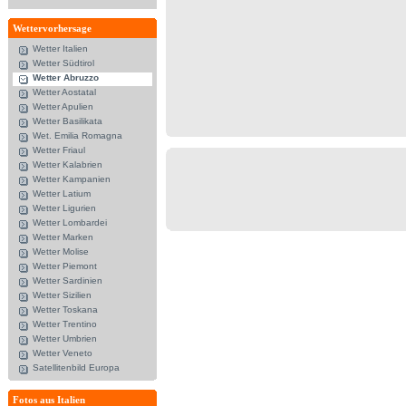
Wettervorhersage
Wetter Italien
Wetter Südtirol
Wetter Abruzzo
Wetter Aostatal
Wetter Apulien
Wetter Basilikata
Wet. Emilia Romagna
Wetter Friaul
Wetter Kalabrien
Wetter Kampanien
Wetter Latium
Wetter Ligurien
Wetter Lombardei
Wetter Marken
Wetter Molise
Wetter Piemont
Wetter Sardinien
Wetter Sizilien
Wetter Toskana
Wetter Trentino
Wetter Umbrien
Wetter Veneto
Satellitenbild Europa
Fotos aus Italien